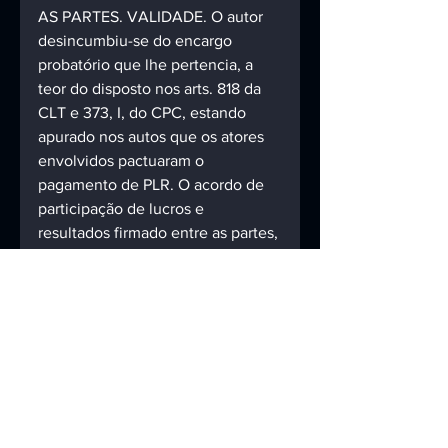
AS PARTES. VALIDADE. O autor 
desincumbiu-se do encargo 
probatório que lhe pertencia, a 
teor do disposto nos arts. 818 da 
CLT e 373, I, do CPC, estando 
apurado nos autos que os atores 
envolvidos pactuaram o 
pagamento de PLR. O acordo de 
participação de lucros e 
resultados firmado entre as partes, 
ainda que verbal, integra o 
contrato de trabalho do 
empregado. (TRT 17ª R., ROT 
0001772-71.2017.5.17.0141, Divisão 
da 1ª Turma, DEJT 24/01/2020).
(TRT-17 - ROT: 
00017727120175170141, Relator: 