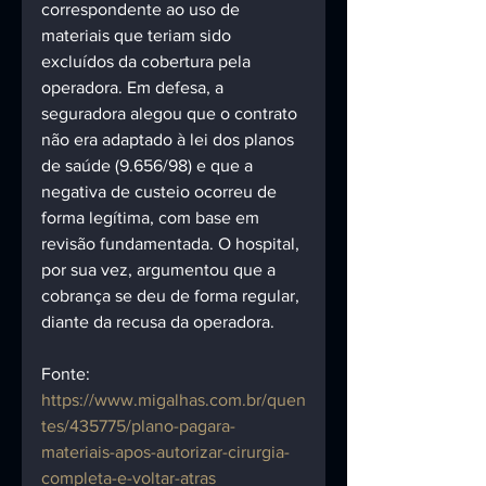
correspondente ao uso de 
materiais que teriam sido 
excluídos da cobertura pela 
operadora. Em defesa, a 
seguradora alegou que o contrato 
não era adaptado à lei dos planos 
de saúde (9.656/98) e que a 
negativa de custeio ocorreu de 
forma legítima, com base em 
revisão fundamentada. O hospital, 
por sua vez, argumentou que a 
cobrança se deu de forma regular, 
diante da recusa da operadora. 
Fonte:
https://www.migalhas.com.br/quen
tes/435775/plano-pagara-
materiais-apos-autorizar-cirurgia-
completa-e-voltar-atras