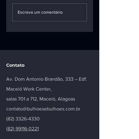
Plano de saúde
Nova lei institui
deve custear
sistema nacional
Escreva um comentário
criopreservação de
de informação
óvulos de paciente
sobre primeira
com câncer até o
infância
fim da
quimioterapia
Contato
Av. Dom Antonio Brandão, 333 – Edf.
Maceió Work Center,
salas 701 a 712, Maceió, Alagoas
contato@bulhoesebulhoes.com.br
(82) 3326-4330
(82) 99116-0221