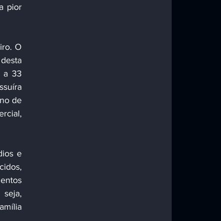
 pior 
desta 
 a 33 
suíra 
no de 
cial, 
idos, 
entos 
eja, 
mília 