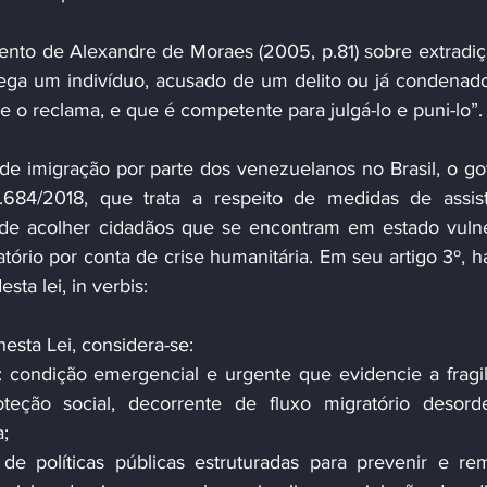
ento de Alexandre de Moraes (2005, p.81) sobre extradiçã
rega um indivíduo, acusado de um delito ou já condenad
ue o reclama, e que é competente para julgá-lo e puni-lo”.
e imigração por parte dos venezuelanos no Brasil, o go
.684/2018, que trata a respeito de medidas de assist
de acolher cidadãos que se encontram em estado vulne
ório por conta de crise humanitária. Em seu artigo 3º, h
sta lei, in verbis:
nesta Lei, considera-se:
e: condição emergencial e urgente que evidencie a fragil
eção social, decorrente de fluxo migratório desorde
;
 de políticas públicas estruturadas para prevenir e rem