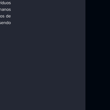
íduos 
manos 
os de 
sendo 