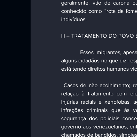
geralmente, vão de carona o
conhecido como “rota da fome
indivíduos.
III – TRATAMENTO DO POVO
          Esses imigrantes, apesar de estarem recebendo pequeno auxílio governamental e de 
alguns cidadãos no que diz res
está tendo direitos humanos vio
 Casos de não acolhimento; rejeição de pedidos de refúgio; não igualdade do governo em 
relação à tratamento com eles
injúrias raciais e xenófobas,
infrações criminais que às v
segurança dos policiais conce
governo aos venezuelanos, ent
chamados de bandidos, simplesm