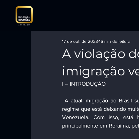
17 de out. de 2023
16 min de leitura
A violação 
imigração v
I – INTRODUÇÃO
 A atual imigração ao Brasil surge em virtude da necessidade de a população fugir de um 
regime que está deixando muit
Venezuela. Com isso, está 
principalmente em Roraima, pelo