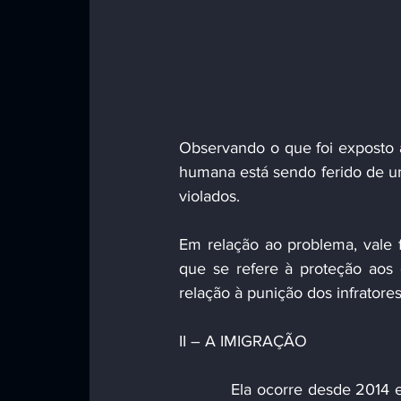
Observando o que foi exposto a
humana está sendo ferido de um
violados.
Em relação ao problema, vale f
que se refere à proteção aos 
relação à punição dos infratore
II – A IMIGRAÇÃO
          Ela ocorre desde 2014 e tem como causa a necessidade de a população fugir de uma 