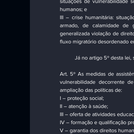
situações de vulnerabilidade s
humanos; e
III – crise humanitária: situaçã
armado, de calamidade de g
generalizada violação de direi
fluxo migratório desordenado em
          Já no artigo 5º de
Art. 5º As medidas de assistê
vulnerabilidade decorrente de
ampliação das políticas de:
I – proteção social;
II – atenção à saúde;
III – oferta de atividades educac
IV – formação e qualificação pro
V – garantia dos direitos human