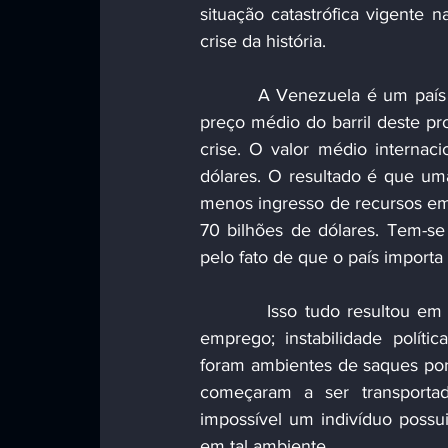
situação catastrófica vigente 
crise da história.
         A Venezuela é um país que depende, financeiramente falando, do setor petroleiro. O 
preço médio do barril deste pr
crise. O valor médio internac
dólares. O resultado é que um
menos ingresso de recursos em 
70 bilhões de dólares. Tem-se 
pelo fato de que o país import
         Isso tudo resultou em uma população sofrendo com a falta de comida, remédios e 
emprego; instabilidade polític
foram ambientes de saques por
começaram a ser transportad
impossível um indivíduo possui
em tal ambiente.