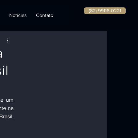
(82) 99116-0221
Notícias
Contato
a
il
te na 
sil, 