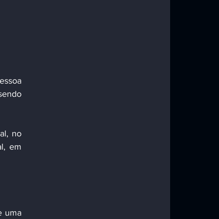
essoa 
sendo 
l, no 
l, em 