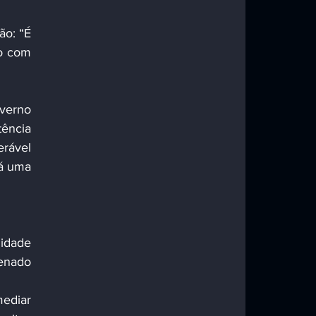
o: “É 
o com 
verno 
ência 
rável 
á uma 
idade 
nado 
ediar 