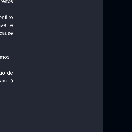
eitos 
flito 
ve e 
cause 
jamos:
ão de 
sam à 