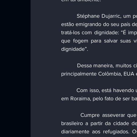
         Stéphane Dujarric, um porta-voz da ONU, expôs que os direitos dos venezuelanos que 
estão emigrando do seu país d
tratá-los com dignidade: “É im
que fogem para salvar suas vi
dignidade”.
         Dessa maneira, muitos cidadãos venezuelanos estão se mudando para diversos países, 
principalmente Colômbia, EUA e
         Com isso, está havendo uma entrada maciça de venezuelanos ao Brasil, principalmente 
em Roraima, pelo fato de ser ba
         Cumpre asseverar que os venezuelanos iniciam o percurso de entrada em território 
brasileiro a partir da cidade d
diariamente aos refugiados. Os