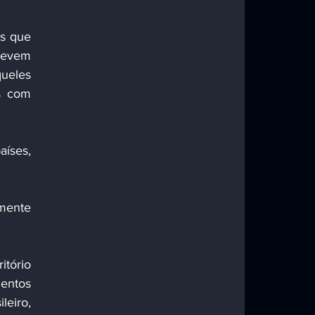
devem 
ueles 
s com 
entos 
eiro, 