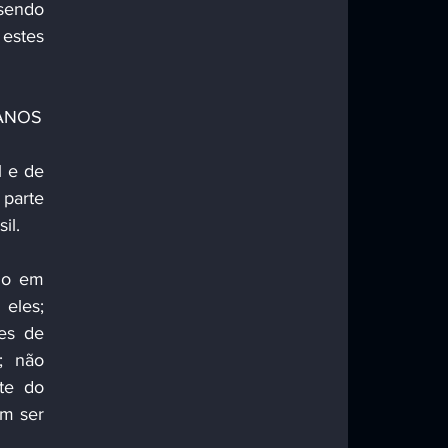
endo 
estes 
LANOS
parte 
il. 
eles; 
es de 
; não 
te do 
m ser 