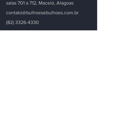
salas 701 a 712, Maceió, Alagoas
contato@bulhoesebulhoes.com.br
(82) 3326-4330
(82) 99116-0221
Entre em contato
Fique informado
Para deixá-lo informado sobre
atualizações de nosso escritório
notícias, artigos e novidades.
Email