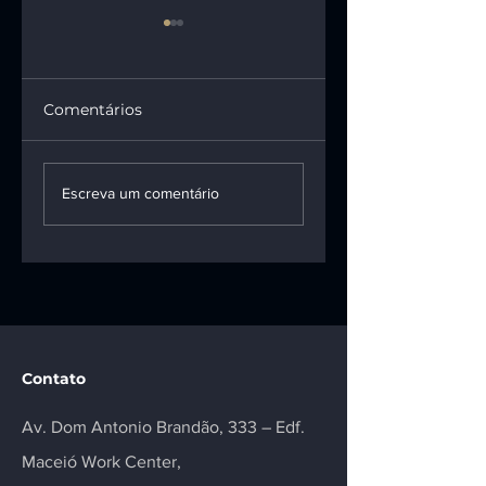
Comentários
1ª turma do STF
INSS terá de pag
mantém vínculo
pensão e R$ 100
Escreva um comentário
entre motoboy e
mil a vítima da
empresa de
talidomida
entregas
Contato
Av. Dom Antonio Brandão, 333 – Edf.
Maceió Work Center,