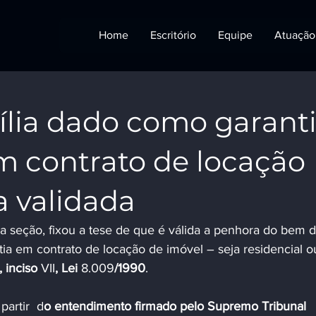
Home
Escritório
Equipe
Atuação
lia dado como garant
m contrato de locação
 validada
 seção, fixou a tese de que é válida a penhora do bem d
tia em contrato de locação de imóvel – seja residencial o
, inciso 
VII
, Lei 
8.009
/1990
.
artir  d
o entendimento firmado pelo Supremo Tribunal 