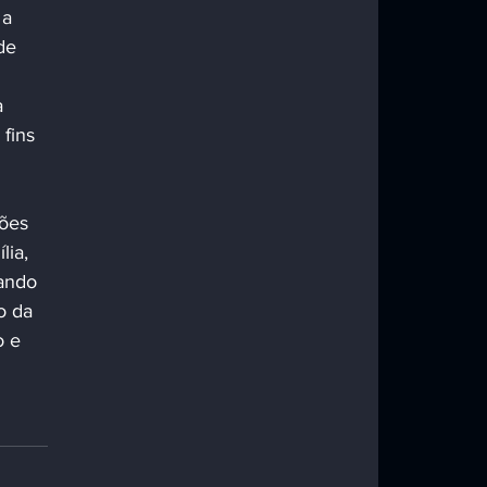
a 
de 
a 
fins 
ões 
lia, 
ando 
o da 
 e 