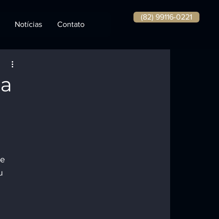
(82) 99116-0221
Notícias
Contato
ia
e 
u 