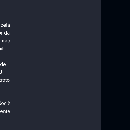
pela 
r da 
o mão 
ito 
 de 
J
, 
rato 
es à 
ente 