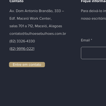
Contato
Fique inform
Av. Dom Antonio Brandão, 333 –
Para deixá-lo 
Edf. Maceió Work Center,
nosso escritóri
salas 701 a 712, Maceió, Alagoas
contato@bulhoesebulhoes.com.br
Email
(82) 3326-4330
(82) 99116-0221
Entre em contato