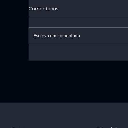
Comentários
Escreva um comentário
Mulher submetida a
laqueadura sem
permissão após quinto
filho será indenizada