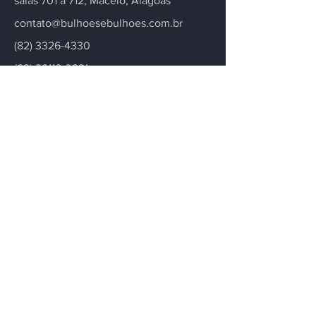
salas 701 a 712, Maceió, Alagoas
contato@bulhoesebulhoes.com.br
(82) 3326-4330
(82) 99116-0221
Entre em contato
Fique informado
Para deixá-lo informado sobre
atualizações de nosso escritório
notícias, artigos e novidades.
Email