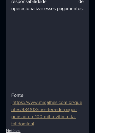
responsabilidade de 
operacionalizar esses pagamentos.
Fonte:
https://www.migalhas.com.br/que
ntes/434103/inss-tera-de-pagar-
pensao-e-r-100-mil-a-vitima-da-
talidomidai
Notícias