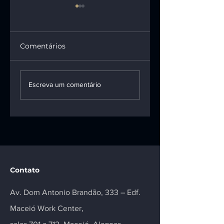
Comentários
1ª turma do STF
Consumidor
mantém vínculo
indenizará
Escreva um comentário
entre motoboy e
empresa por fals
empresa de
acusações no
entregas
Reclame Aqui
Contato
Av. Dom Antonio Brandão, 333 – Edf.
Maceió Work Center,