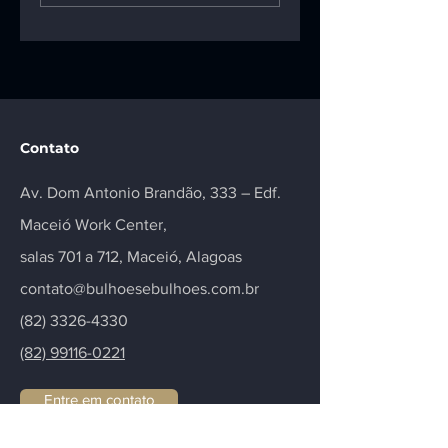
entre motoboy e
mil a vítima da
empresa de
talidomida
entregas
Contato
Av. Dom Antonio Brandão, 333 – Edf.
Maceió Work Center,
salas 701 a 712, Maceió, Alagoas
contato@bulhoesebulhoes.com.br
(82) 3326-4330
(82) 99116-0221
Entre em contato