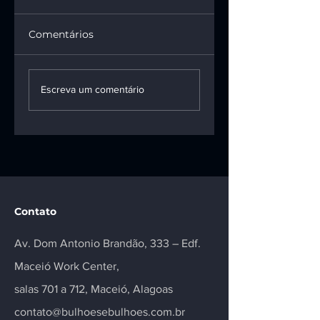
Comentários
1ª turma do STF
INSS terá de pag
mantém vínculo
pensão e R$ 100
Escreva um comentário
entre motoboy e
mil a vítima da
empresa de
talidomida
entregas
Contato
Av. Dom Antonio Brandão, 333 – Edf.
Maceió Work Center,
salas 701 a 712, Maceió, Alagoas
contato@bulhoesebulhoes.com.br