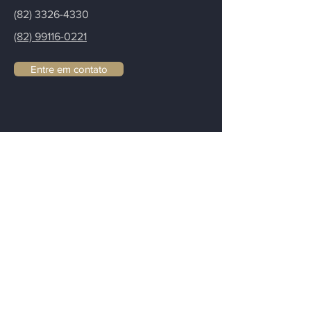
(82) 3326-4330
(82) 99116-0221
Entre em contato
Fique informado
Para deixá-lo informado sobre
atualizações de nosso escritório
notícias, artigos e novidades.
Email