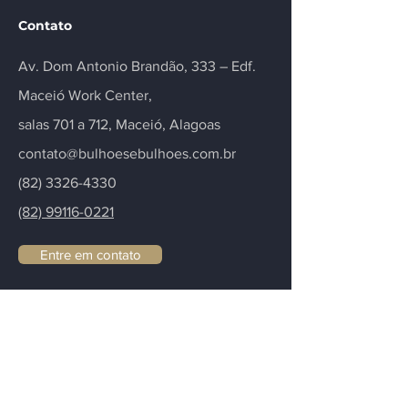
Contato
Av. Dom Antonio Brandão, 333 – Edf.
Maceió Work Center,
salas 701 a 712, Maceió, Alagoas
contato@bulhoesebulhoes.com.br
(82) 3326-4330
(82) 99116-0221
Entre em contato
Fique informado
Para deixá-lo informado sobre