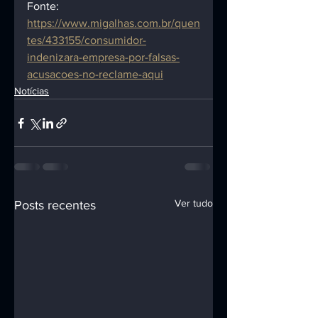
Fonte:
https://www.migalhas.com.br/quen
tes/433155/consumidor-
indenizara-empresa-por-falsas-
acusacoes-no-reclame-aqui
Notícias
Ver tudo
Posts recentes