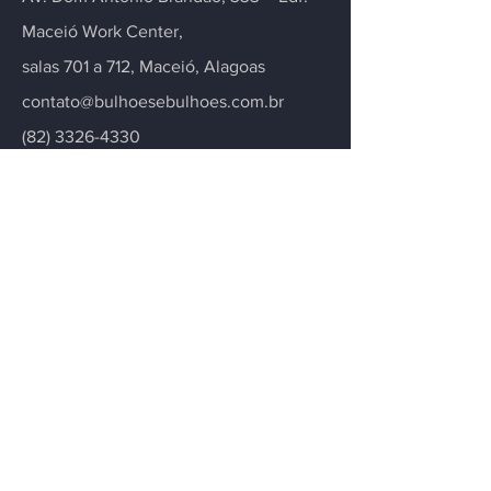
Maceió Work Center,
salas 701 a 712, Maceió, Alagoas
contato@bulhoesebulhoes.com.br
(82) 3326-4330
(82) 99116-0221
Entre em contato
Fique informado
Para deixá-lo informado sobre
atualizações de nosso escritório
notícias, artigos e novidades.