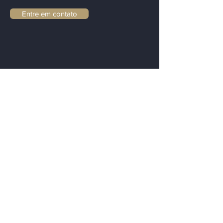
Entre em contato
Fique informado
Para deixá-lo informado sobre
atualizações de nosso escritório
notícias, artigos e novidades.
Email
Enviar