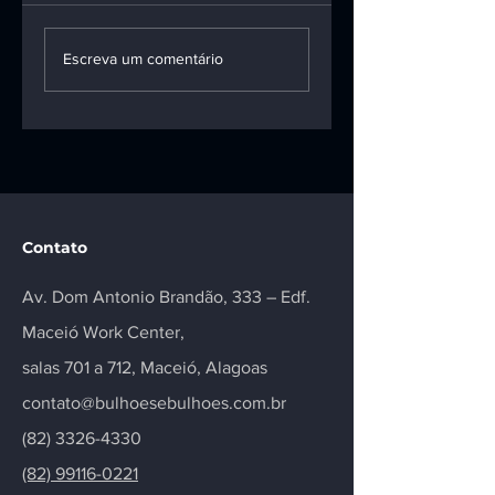
1ª turma do STF
INSS terá de pag
mantém vínculo
pensão e R$ 100
Escreva um comentário
entre motoboy e
mil a vítima da
empresa de
talidomida
entregas
Contato
Av. Dom Antonio Brandão, 333 – Edf.
Maceió Work Center,
salas 701 a 712, Maceió, Alagoas
contato@bulhoesebulhoes.com.br
(82) 3326-4330
(82) 99116-0221