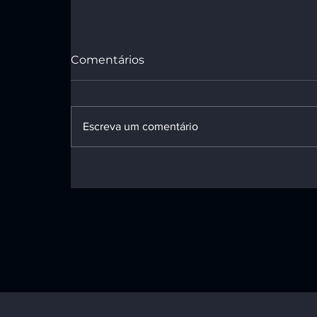
Comentários
Escreva um comentário
Mulher submetida a
laqueadura sem
permissão após quinto
filho será indenizada