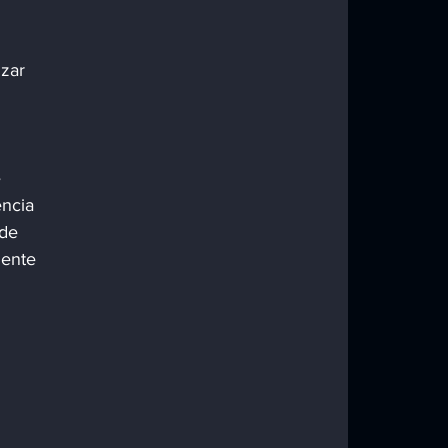
zar 
ncia 
de 
gente 