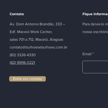
Contato
Fique inform
Av. Dom Antonio Brandão, 333 –
Para deixá-lo 
Edf. Maceió Work Center,
nosso escritóri
salas 701 a 712, Maceió, Alagoas
contato@bulhoesebulhoes.com.br
Email
(82) 3326-4330
(82) 99116-0221
Entre em contato