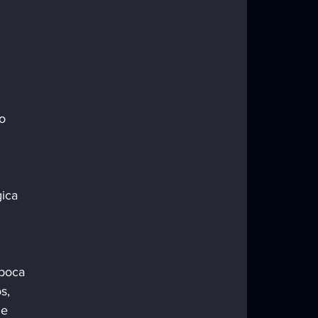
 
o 
poca 
s, 
e 