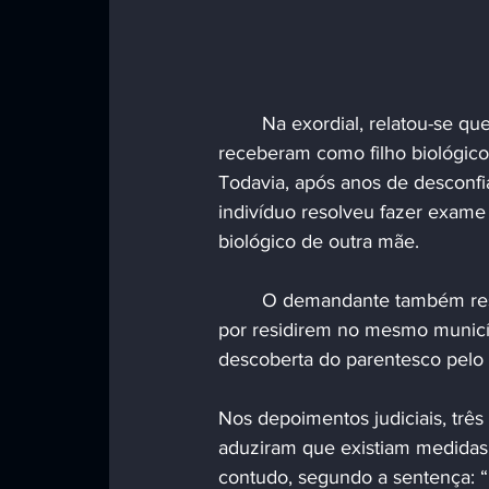
	Na exordial, relatou-se que os pais do homem que foi trocado na maternidade o 
receberam como filho biológi
Todavia, após anos de desconfia
indivíduo resolveu fazer exame
biológico de outra mãe.
	O demandante também ressaltou que possuía um certo contato com a família biológica 
por residirem no mesmo municíp
descoberta do parentesco pelo
Nos depoimentos judiciais, tr
aduziram que existiam medidas 
contudo, segundo a sentença: “