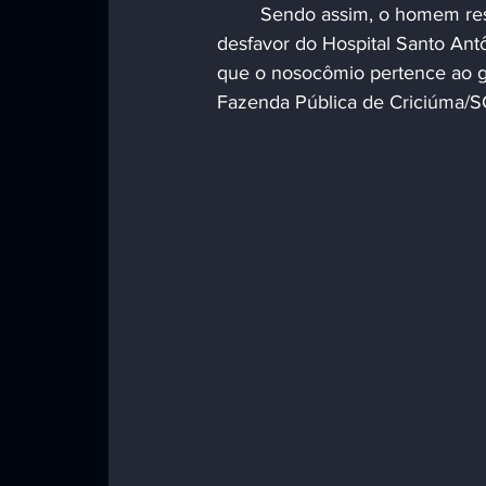
	Sendo assim, o homem resolveu mover ação indenizatória por danos morais em 
desfavor do Hospital Santo An
que o nosocômio pertence ao g
Fazenda Pública de Criciúma/S