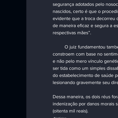
segurança adotados pelo nosocô
nascidos, certo é que o procedi
evidente que a troca decorreu do
de maneira eficaz e segura a e
respectivas mães”.
	 O juiz fundamentou também que: “Embora não se negue que os laços familiares se 
constroem com base no sentimen
e não pelo mero vínculo genétic
ser tida como um simples dissa
do estabelecimento de saúde pr
lesionando gravemente seu dire
Dessa maneira, os dois réus fo
indenização por danos morais 
(oitenta mil reais).