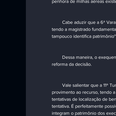
penhora de milhas aéreas exis
	Cabe aduzir que a 6ª Vara do Trabalho de Santos/SP julgou improcedente o pleito, 
tendo a magistrado fundamentad
tampouco identifica patrimônio
	Dessa maneira, o exequente interpôs recurso dirigido ao juízo de 2º grau, visando a 
reforma da decisão. 
	Vale salientar que a 11ª Turma do Tribunal Regional do Trabalho da 2ª Região deu 
provimento ao recurso, tendo a r
tentativas de localização de be
tentativa. É perfeitamente poss
integram o patrimônio dos execu