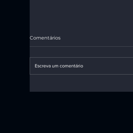
Comentários
Escreva um comentário
Mulher submetida a
laqueadura sem
permissão após quinto
filho será indenizada