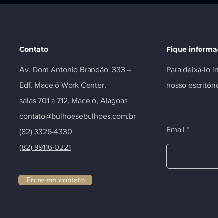
Contato
Fique inform
Av. Dom Antonio Brandão, 333 –
Para deixá-lo 
Edf. Maceió Work Center,
nosso escritóri
salas 701 a 712, Maceió, Alagoas
contato@bulhoesebulhoes.com.br
Email
(82) 3326-4330
(82) 99116-0221
Entre em contato