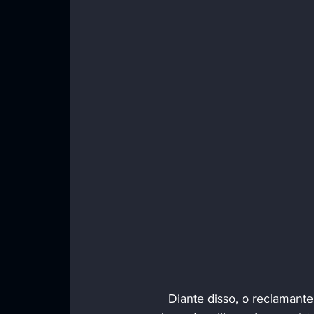
	Diante disso, o reclamante pugnou para que fossem expedidos ofícios para localização e 