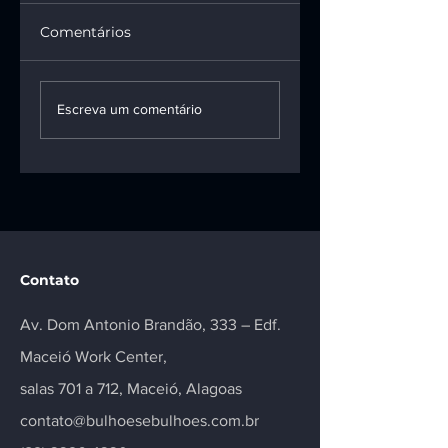
Comentários
1ª turma do STF
INSS terá de pag
mantém vínculo
pensão e R$ 100
Escreva um comentário
entre motoboy e
mil a vítima da
empresa de
talidomida
entregas
Contato
Av. Dom Antonio Brandão, 333 – Edf.
Maceió Work Center,
salas 701 a 712, Maceió, Alagoas
contato@bulhoesebulhoes.com.br