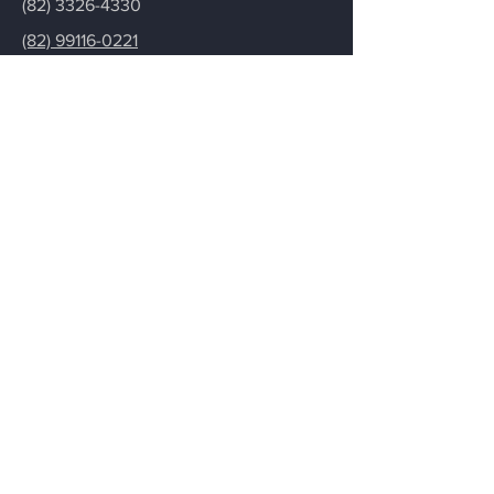
(82) 3326-4330
(82) 99116-0221
Entre em contato
Fique informado
Para deixá-lo informado sobre
atualizações de nosso escritório
notícias, artigos e novidades.
Email