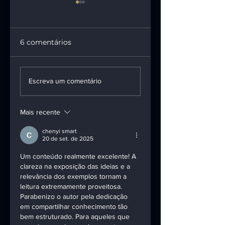
6 comentários
1ª turma do STF
INSS terá de pag
mantém vínculo
pensão e R$ 100
Escreva um comentário
entre motoboy e
mil a vítima da
empresa de
talidomida
Mais recente
entregas
chenyi smart
20 de set. de 2025
Um conteúdo realmente excelente! A 
clareza na exposição das ideias e a 
relevância dos exemplos tornam a 
leitura extremamente proveitosa. 
Parabenizo o autor pela dedicação 
em compartilhar conhecimento tão 
bem estruturado. Para aqueles que 