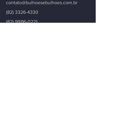
contato@bulhoesebulhoes.com.br
(82) 3326-4330
(82) 99116-0221
Entre em contato
Fique informado
Para deixá-lo informado sobre
atualizações de nosso escritório
notícias, artigos e novidades.
Email