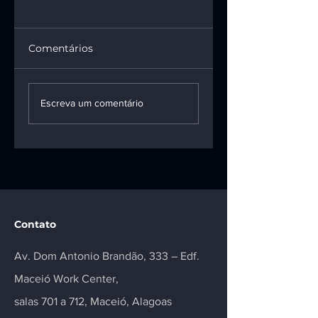
Comentários
1ª turma do STF
INSS terá de pag
mantém vínculo
pensão e R$ 100
Escreva um comentário
entre motoboy e
mil a vítima da
empresa de
talidomida
entregas
Contato
Av. Dom Antonio Brandão, 333 – Edf.
Maceió Work Center,
salas 701 a 712, Maceió, Alagoas