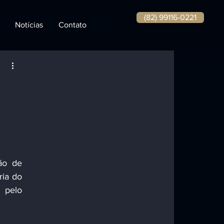
(82) 99116-0221
Notícias
Contato
o de 
ia do 
pelo 