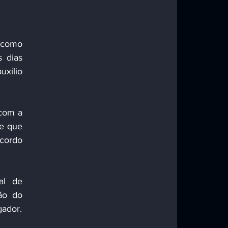
 como 
 dias 
ílio 
com a 
e que 
cordo 
l de 
o do 
gador.