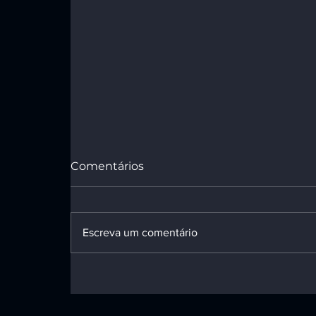
Comentários
Escreva um comentário
Mulher submetida a
laqueadura sem
permissão após quinto