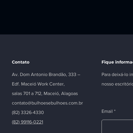
filho será indenizada
Contato
Fique inform
Av. Dom Antonio Brandão, 333 –
Para deixá-lo 
Edf. Maceió Work Center,
nosso escritóri
salas 701 a 712, Maceió, Alagoas
contato@bulhoesebulhoes.com.br
Email
(82) 3326-4330
(82) 99116-0221