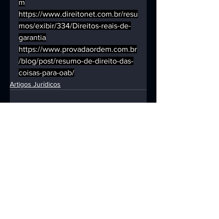
m
https://www.direitonet.com.br/resu
mos/exibir/334/Direitos-reais-de-
garantia
https://www.provadaordem.com.br
/blog/post/resumo-de-direito-das-
coisas-para-oab/
Artigos Jurídicos
Ver tudo
Posts recentes