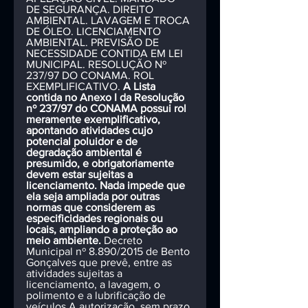
DE SEGURANÇA. DIREITO 
AMBIENTAL. LAVAGEM E TROCA 
DE ÓLEO. LICENCIAMENTO 
AMBIENTAL. PREVISÃO DE 
NECESSIDADE CONTIDA EM LEI 
MUNICIPAL. RESOLUÇÃO Nº 
237/97 DO CONAMA. ROL 
EXEMPLIFICATIVO. 
A Lista 
contida no Anexo I da Resolução 
nº 237/97 do CONAMA possui rol 
meramente exemplificativo, 
apontando atividades cujo 
potencial poluidor e de 
degradação ambiental é 
presumido, e obrigatoriamente 
devem estar sujeitas a 
licenciamento. Nada impede que 
ela seja ampliada por outras 
normas que considerem as 
especificidades regionais ou 
locais, ampliando a proteção ao 
meio ambiente.
 Decreto 
Municipal nº 8.890/2015 de Bento 
Gonçalves que prevê, entre as 
atividades sujeitas a 
licenciamento, a lavagem, o 
polimento e a lubrificação de 
veículos.A autorização, sem prazo 